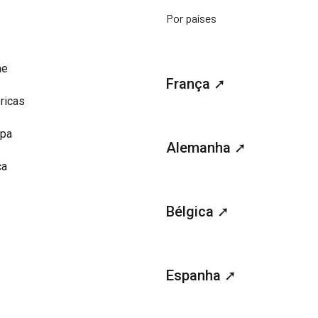
Por países
me
França ➚
ricas
opa
Alemanha ➚
ca
Bélgica ➚
Espanha ➚