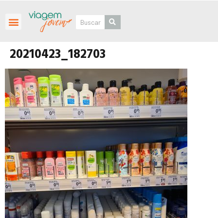
Roteiros Personalizados
20210423_182703