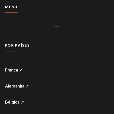
MENU
POR PAÍSES
França ➚
Alemanha ➚
Bélgica ➚