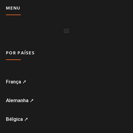
MENU
POR PAÍSES
França ➚
Alemanha ➚
Bélgica ➚