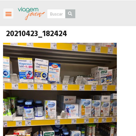
Roteiros Personalizados
20210423_182424