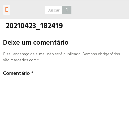
Roteiros Personalizados
20210423_182419
Deixe um comentário
O seu endereço de e-mail não será publicado.
Campos obrigatórios
são marcados com
*
Comentário
*