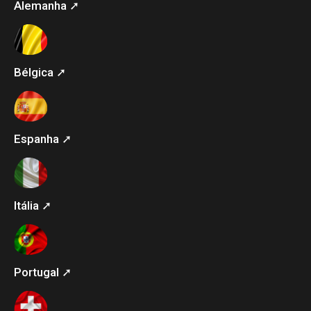
Alemanha ➚
Bélgica ➚
Espanha ➚
Itália ➚
Portugal ➚