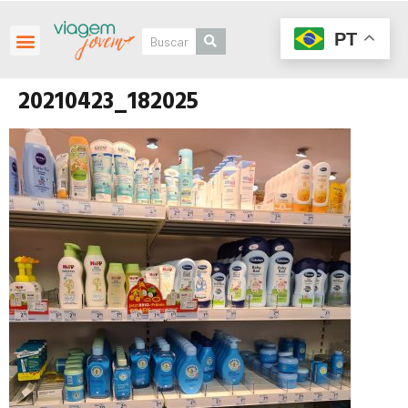
PT
20210423_182025