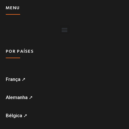
MENU
POR PAÍSES
França ➚
Alemanha ➚
Bélgica ➚