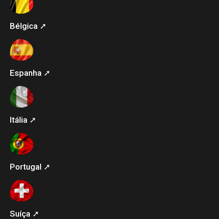
Bélgica ➚
Espanha ➚
Itália ➚
Portugal ➚
Suíça ➚