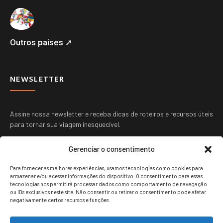
Outros paises ➚
NEWSLETTER
Assine nossa newsletter e receba dicas de roteiros e recursos úteis
para tornar sua viagem inesquecível.
Gerenciar o consentimento
Para fornecer as melhores experiências, usamos tecnologias como cookies para
armazenar e/ou acessar informações do dispositivo. O consentimento para essas
tecnologias nos permitirá processar dados como comportamento de navegação
ou IDs exclusivos neste site. Não consentir ou retirar o consentimento pode afetar
ENVIAR
negativamente certos recursos e funções.