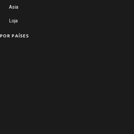
Asia
Loja
POR PAÍSES
França ➚
Alemanha ➚
Bélgica ➚
Espanha ➚
Itália ➚
Portugal ➚
Suíça ➚
Outros paises ➚