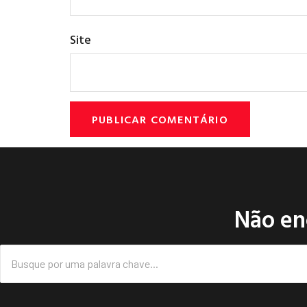
Site
Não en