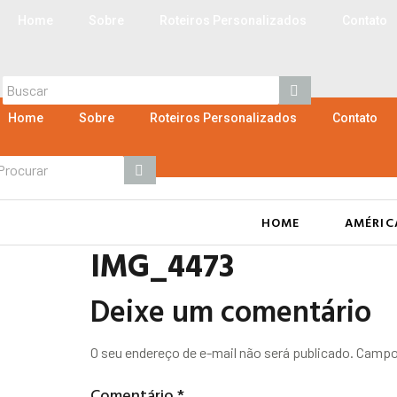
Ir
Home
Sobre
Roteiros Personalizados
Contato
para
o
conteúdo
Home
Sobre
Roteiros Personalizados
Contato
HOME
AMÉRIC
IMG_4473
Deixe um comentário
O seu endereço de e-mail não será publicado.
Campos
Comentário
*