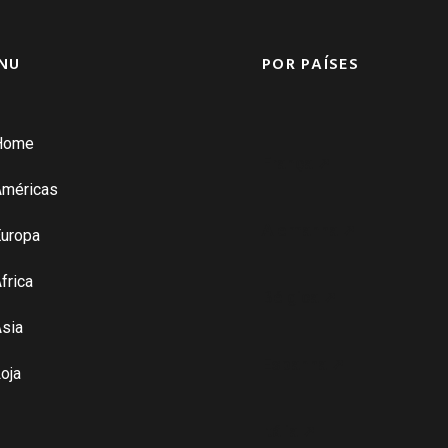
NU
POR PAÍSES
Home
França ➚
Américas
Alemanha ➚
uropa
frica
Bélgica ➚
sia
Espanha ➚
oja
Itália ➚