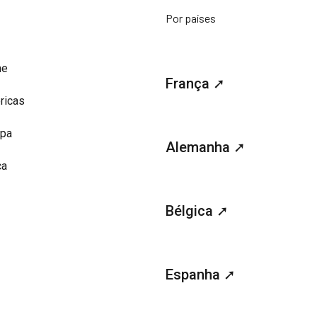
Por países
me
França ➚
ricas
opa
Alemanha ➚
ca
Bélgica ➚
Espanha ➚