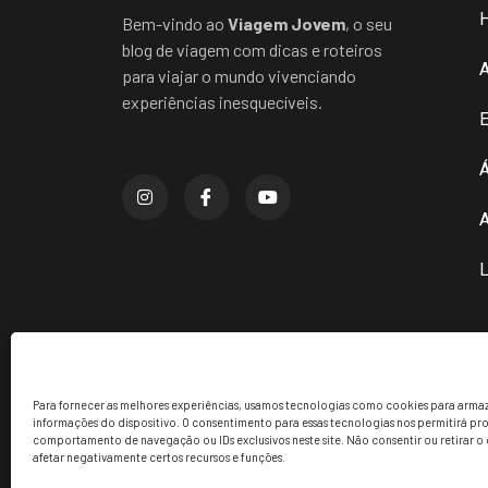
Bem-vindo ao
Viagem Jovem
, o seu
blog de viagem com dicas e roteiros
para viajar o mundo vivenciando
experiências inesquecíveis.
E
Á
A
L
Para fornecer as melhores experiências, usamos tecnologias como cookies para armaz
informações do dispositivo. O consentimento para essas tecnologias nos permitirá p
comportamento de navegação ou IDs exclusivos neste site. Não consentir ou retirar 
afetar negativamente certos recursos e funções.
Viagem jovem copyright © 2024. Todos os direitos res