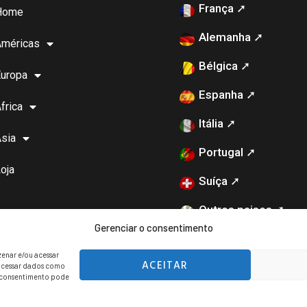
França ➚
Home
Alemanha ➚
Américas
Bélgica ➚
uropa
Espanha ➚
frica
Itália ➚
sia
Portugal ➚
oja
Suíça ➚
Outros paises ➚
Gerenciar o consentimento
enar e/ou acessar
ACEITAR
rocessar dados como
o consentimento pode
ervados.
POLITICA DE