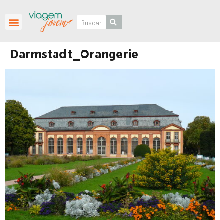
Roteiros Personalizados
Darmstadt_Orangerie