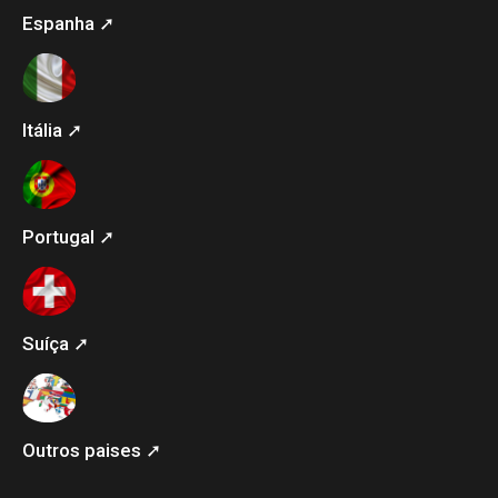
Espanha ➚
Itália ➚
Portugal ➚
Suíça ➚
Outros paises ➚