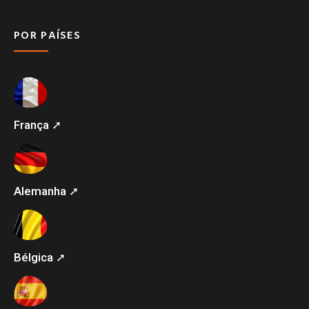
POR PAÍSES
França ➚
Alemanha ➚
Bélgica ➚