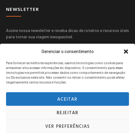
NEWSLETTER
Assine nossa newsletter e receba dicas de roteiros e recursos úteis
para tornar sua viagem inesquecível.
Gerenciar o consentimento
Para fornecer as melhores experiências, usamos tecnologias como cookies para
armazenar e/ou acessar informações do dispositivo. O consentimento para essas
tecnologias nos permitirá processar dados como comportamento de navegação
ou IDs exclusivos neste site. Não consentir ou retirar o consentimento pode afetar
ENVIAR
negativamente certos recursos e funções.
ACEITAR
REJEITAR
Viagem jovem copyright © 2024. Todos os direitos reservados.
VER PREFERÊNCIAS
POLITICA DE PRIVACIDADE
TERMOS DE USO
CONTATO