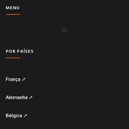
MENU
POR PAÍSES
França ➚
Alemanha ➚
Bélgica ➚