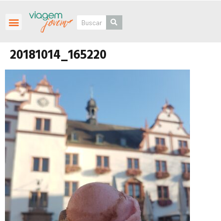
Roteiros Personalizados
20181014_165220