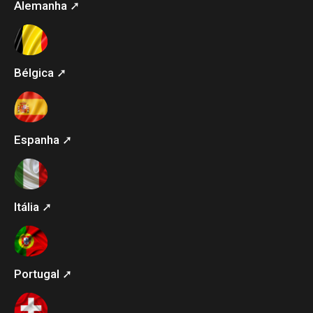
Alemanha ➚
Bélgica ➚
Espanha ➚
Itália ➚
Portugal ➚