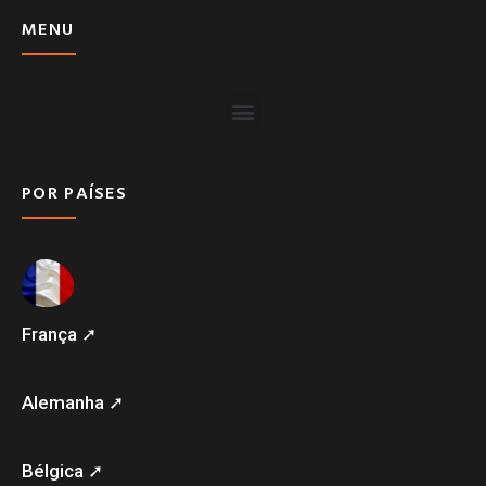
MENU
POR PAÍSES
França ➚
Alemanha ➚
Bélgica ➚