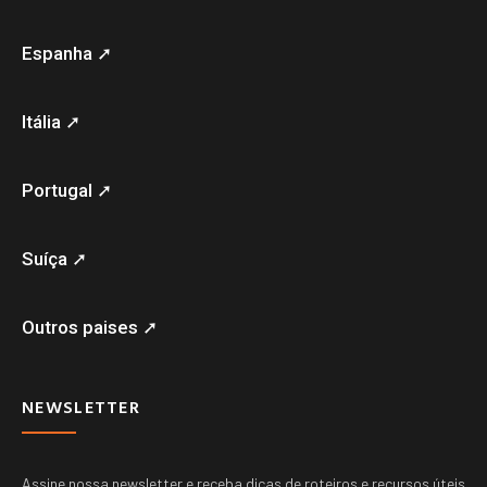
Espanha ➚
Itália ➚
Portugal ➚
Suíça ➚
Outros paises ➚
NEWSLETTER
Assine nossa newsletter e receba dicas de roteiros e recursos úteis