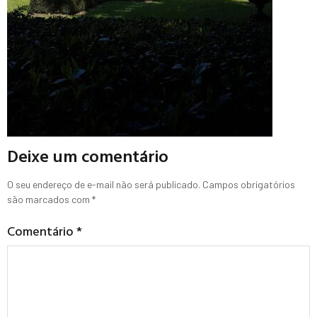
Deixe um comentário
O seu endereço de e-mail não será publicado.
Campos obrigatórios
são marcados com
*
Comentário
*