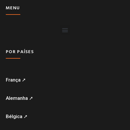
MENU
POR PAÍSES
França ➚
Alemanha ➚
Bélgica ➚