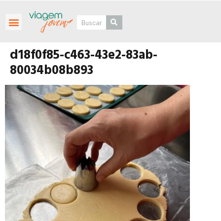
Roteiros Personalizados
d18f0f85-c463-43e2-83ab-
80034b08b893