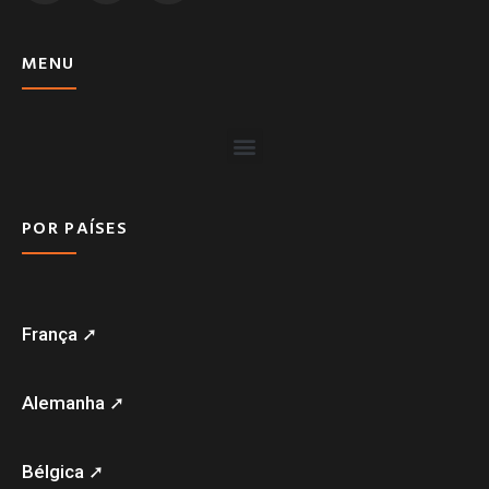
MENU
POR PAÍSES
França ➚
Alemanha ➚
Bélgica ➚