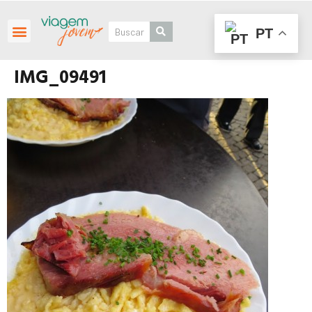
PT
Roteiros Personalizados
IMG_09491