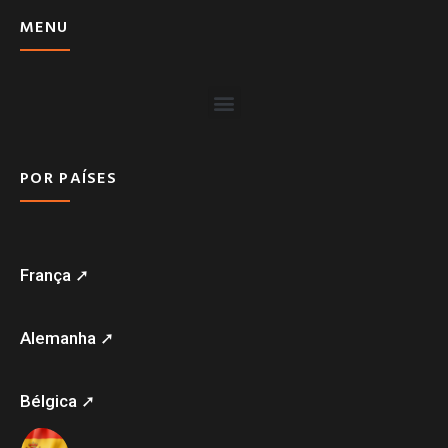
MENU
POR PAÍSES
França ➚
Alemanha ➚
Bélgica ➚