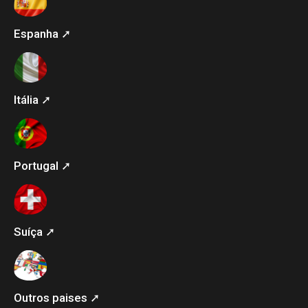
Espanha ➚
Itália ➚
Portugal ➚
Suíça ➚
Outros paises ➚