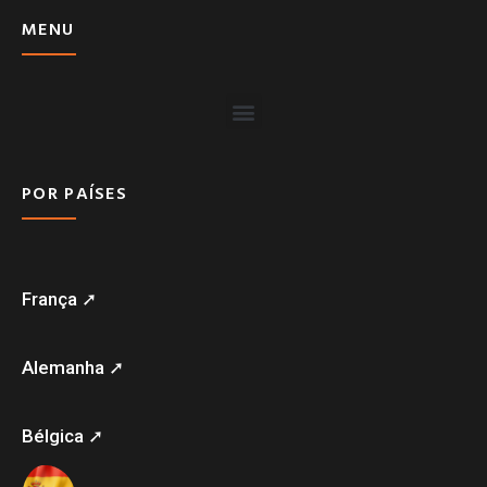
MENU
POR PAÍSES
França ➚
Alemanha ➚
Bélgica ➚