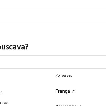
buscava?
Por países
França ➚
me
ricas