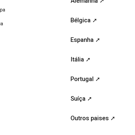
Alemanha ➚
opa
Bélgica ➚
ca
Espanha ➚
Itália ➚
Portugal ➚
Suíça ➚
Outros paises ➚