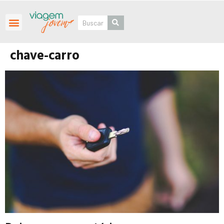
Roteiros Personalizados
chave-carro