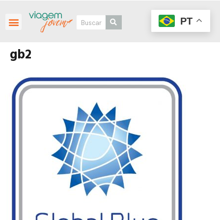
PT
gb2