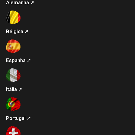
Alemanha ➚
Bélgica ➚
Espanha ➚
Itália ➚
Portugal ➚