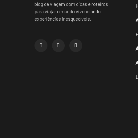
blog de viagem com dicas e roteiros
para viajar o mundo vivenciando
experiências inesquecíveis.
E
Á
A
L