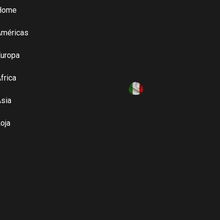
França ➚
Home
Alemanha ➚
Américas
Bélgica ➚
uropa
Espanha ➚
frica
sia
Itália ➚
oja
Portugal ➚
Suíça ➚
Outros paises ➚