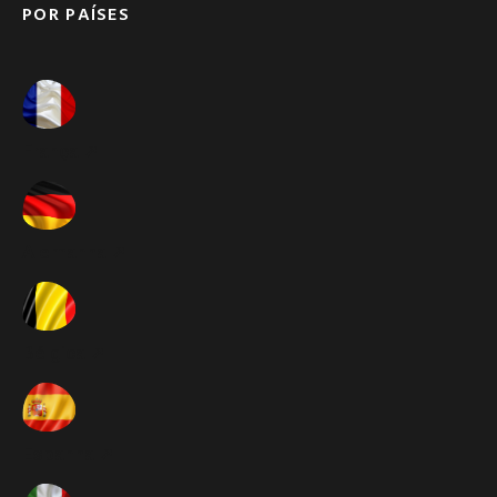
POR PAÍSES
França ➚
Alemanha ➚
Bélgica ➚
Espanha ➚