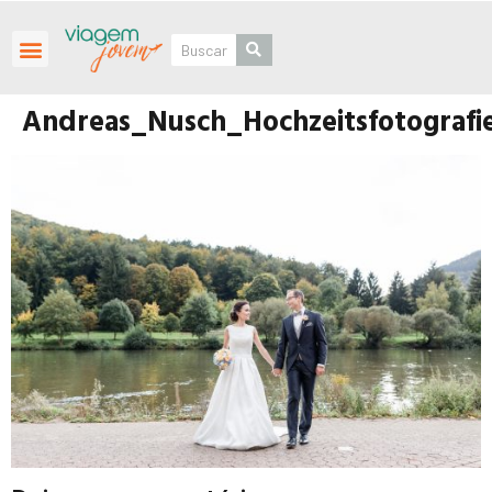
Roteiros Personalizados
Andreas_Nusch_Hochzeitsfotografi