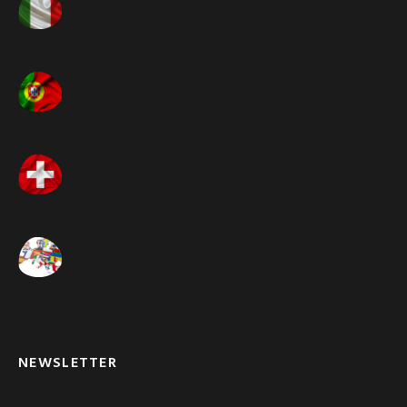
Itália ➚
Portugal ➚
Suíça ➚
Outros paises ➚
NEWSLETTER