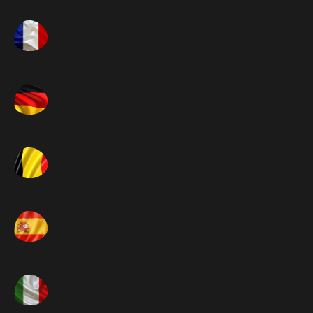
França ➚
Alemanha ➚
Bélgica ➚
Espanha ➚