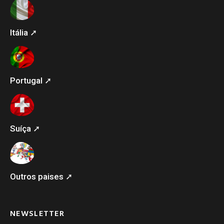
Itália ➚
Portugal ➚
Suíça ➚
Outros paises ➚
NEWSLETTER