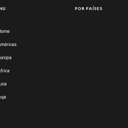
NU
POR PAÍSES
Home
França ➚
Américas
Alemanha ➚
uropa
frica
Bélgica ➚
sia
Espanha ➚
oja
Itália ➚