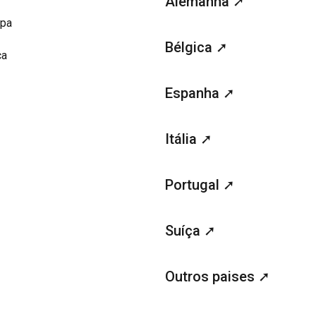
Alemanha ➚
opa
Bélgica ➚
ca
Espanha ➚
Itália ➚
Portugal ➚
Suíça ➚
Outros paises ➚