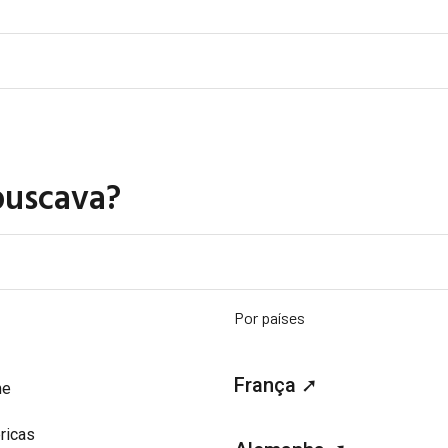
buscava?
Por países
França ➚
me
ricas