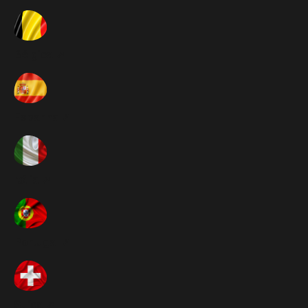
Bélgica ➚
Espanha ➚
Itália ➚
Portugal ➚
Suíça ➚