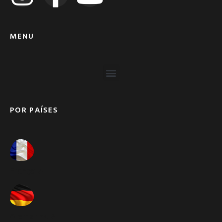
MENU
POR PAÍSES
França ➚
Alemanha ➚