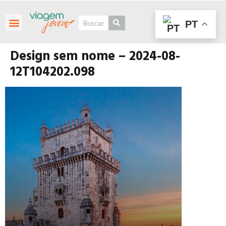
PT
Roteiros Personalizados
Design sem nome – 2024-08-
12T104202.098