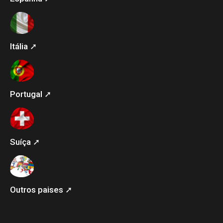
Itália ➚
Portugal ➚
Suíça ➚
Outros paises ➚