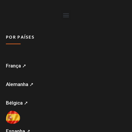
POR PAÍSES
França ➚
Alemanha ➚
Bélgica ➚
Espanha ➚