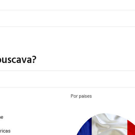
buscava?
Por países
me
ricas