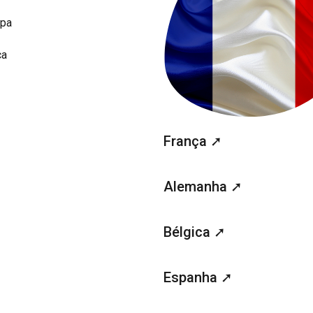
opa
ca
França ➚
Alemanha ➚
Bélgica ➚
Espanha ➚