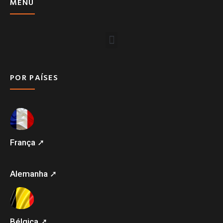
MENU
POR PAÍSES
França ➚
Alemanha ➚
Bélgica ➚