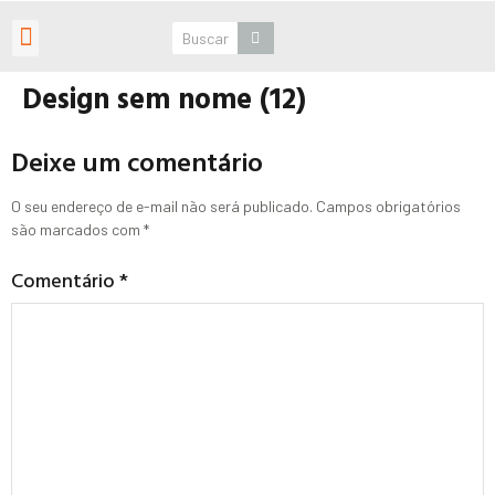
Roteiros Personalizados
Design sem nome (12)
Deixe um comentário
O seu endereço de e-mail não será publicado.
Campos obrigatórios
são marcados com
*
Comentário
*