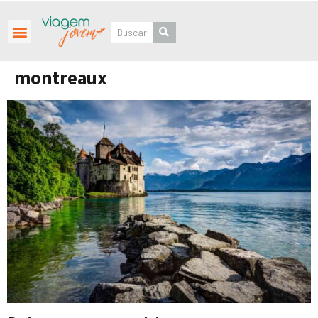
Roteiros Personalizados
montreaux