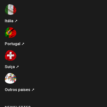
Itália ➚
Portugal ➚
Suíça ➚
Outros paises ➚
NEWSLETTER