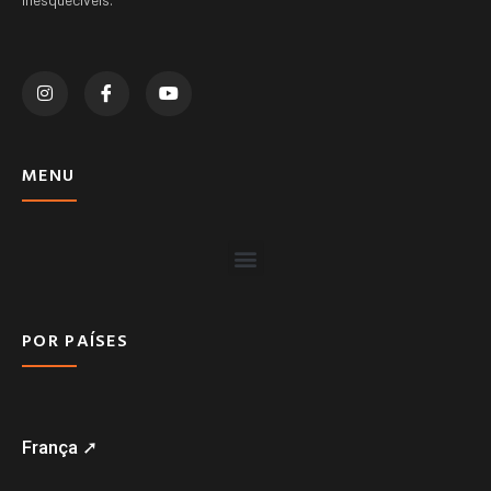
MENU
POR PAÍSES
França ➚