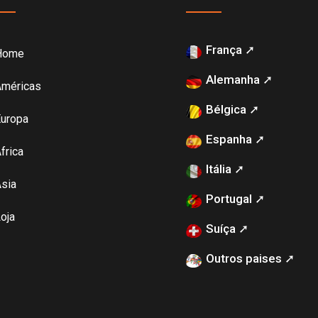
França ➚
Home
Alemanha ➚
Américas
Bélgica ➚
uropa
Espanha ➚
frica
Itália ➚
sia
Portugal ➚
oja
Suíça ➚
Outros paises ➚