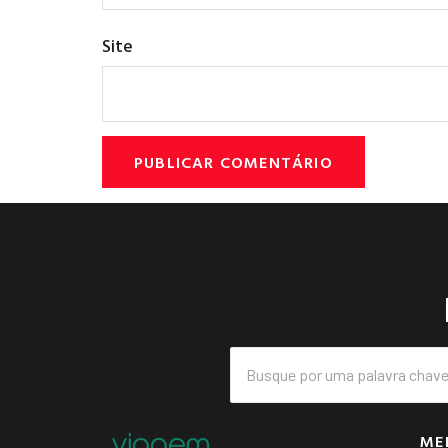
Site
ME