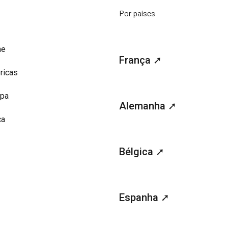
Por países
me
França ➚
ricas
opa
Alemanha ➚
ca
Bélgica ➚
Espanha ➚