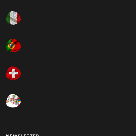
Espanha ➚
Itália ➚
Portugal ➚
Suíça ➚
Outros paises ➚
NEWSLETTER