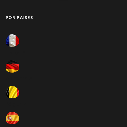
POR PAÍSES
França ➚
Alemanha ➚
Bélgica ➚