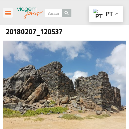
PT
Roteiros Personalizados
20180207_120537