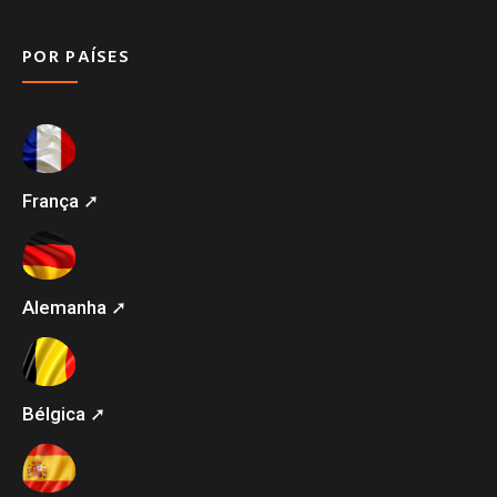
POR PAÍSES
França ➚
Alemanha ➚
Bélgica ➚