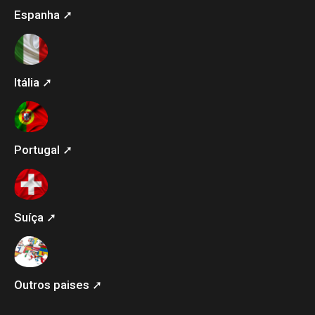
Espanha ➚
Itália ➚
Portugal ➚
Suíça ➚
Outros paises ➚