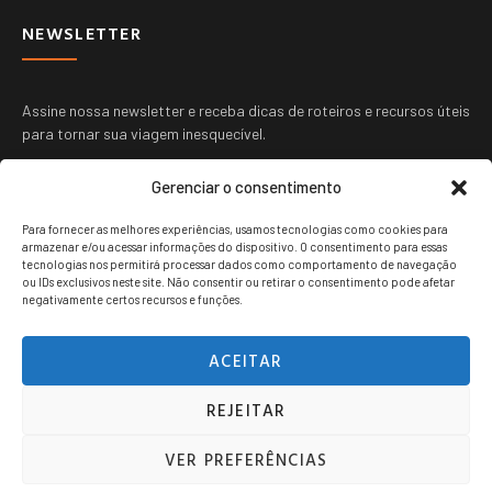
NEWSLETTER
Assine nossa newsletter e receba dicas de roteiros e recursos úteis
para tornar sua viagem inesquecível.
Gerenciar o consentimento
Para fornecer as melhores experiências, usamos tecnologias como cookies para
armazenar e/ou acessar informações do dispositivo. O consentimento para essas
tecnologias nos permitirá processar dados como comportamento de navegação
ou IDs exclusivos neste site. Não consentir ou retirar o consentimento pode afetar
ENVIAR
negativamente certos recursos e funções.
ACEITAR
REJEITAR
Viagem jovem copyright © 2024. Todos os direitos reservados.
VER PREFERÊNCIAS
POLITICA DE PRIVACIDADE
TERMOS DE USO
CONTATO