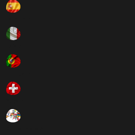
Espanha ➚
Itália ➚
Portugal ➚
Suíça ➚
Outros paises ➚