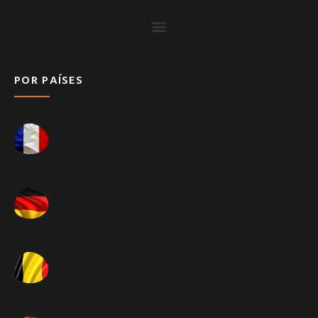
POR PAÍSES
França ➚
Alemanha ➚
Bélgica ➚