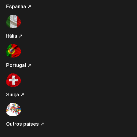
Espanha ➚
Itália ➚
Portugal ➚
Suíça ➚
Outros paises ➚