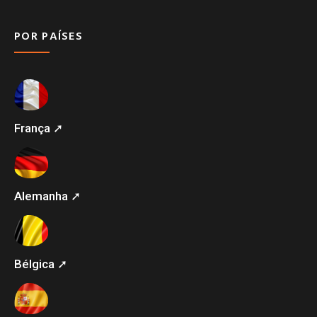
POR PAÍSES
França ➚
Alemanha ➚
Bélgica ➚