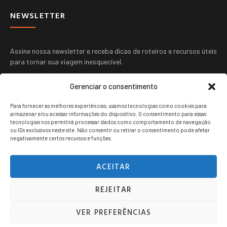
NEWSLETTER
Assine nossa newsletter e receba dicas de roteiros e recursos úteis
para tornar sua viagem inesquecível.
Gerenciar o consentimento
Para fornecer as melhores experiências, usamos tecnologias como cookies para
armazenar e/ou acessar informações do dispositivo. O consentimento para essas
tecnologias nos permitirá processar dados como comportamento de navegação
ou IDs exclusivos neste site. Não consentir ou retirar o consentimento pode afetar
ENVIAR
negativamente certos recursos e funções.
ACEITAR
REJEITAR
Viagem jovem copyright © 2024. Todos os direitos reservados.
VER PREFERÊNCIAS
POLITICA DE PRIVACIDADE
TERMOS DE USO
CONTATO