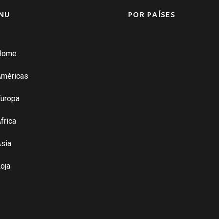
NU
POR PAÍSES
Home
França ➚
Américas
Alemanha ➚
uropa
frica
Bélgica ➚
sia
Espanha ➚
oja
Itália ➚