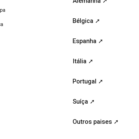
Alemanha ➚
opa
Bélgica ➚
ca
Espanha ➚
Itália ➚
Portugal ➚
Suíça ➚
Outros paises ➚