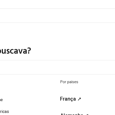
buscava?
Por países
França ➚
me
ricas