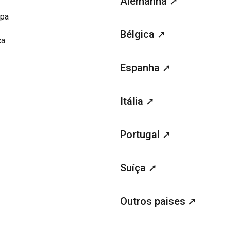
Alemanha ➚
opa
Bélgica ➚
ca
Espanha ➚
Itália ➚
Portugal ➚
Suíça ➚
Outros paises ➚