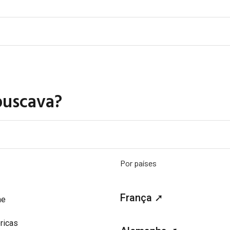
buscava?
Por países
França ➚
me
ricas