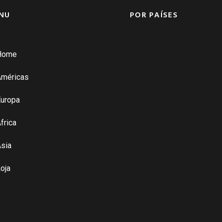
NU
POR PAÍSES
Home
França ➚
Américas
Alemanha ➚
uropa
frica
Bélgica ➚
sia
Espanha ➚
oja
Itália ➚