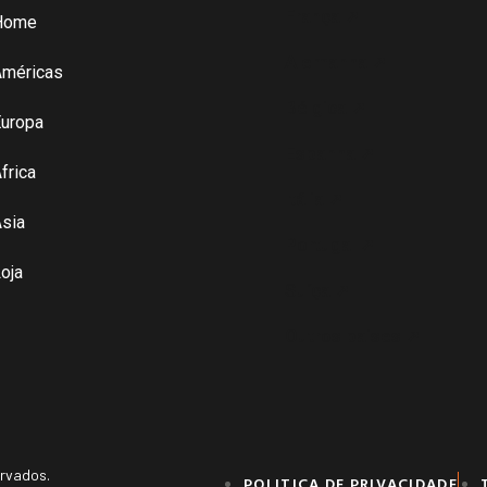
França ➚
Home
Alemanha ➚
Américas
Bélgica ➚
uropa
Espanha ➚
frica
Itália ➚
sia
Portugal ➚
oja
Suíça ➚
Outros paises ➚
ervados.
POLITICA DE PRIVACIDADE