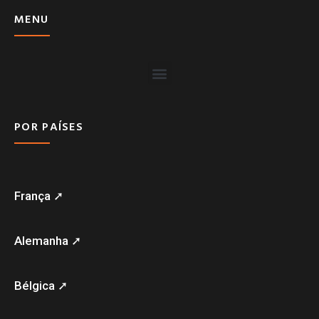
MENU
POR PAÍSES
França ➚
Alemanha ➚
Bélgica ➚