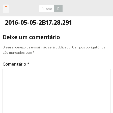
Roteiros Personalizados
2016-05-05-2B17.28.291
Deixe um comentário
O seu endereço de e-mail não será publicado.
Campos obrigatórios
são marcados com
*
Comentário
*