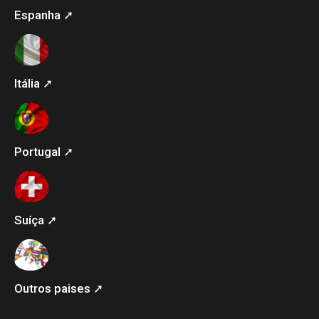
Espanha ➚
Itália ➚
Portugal ➚
Suíça ➚
Outros paises ➚