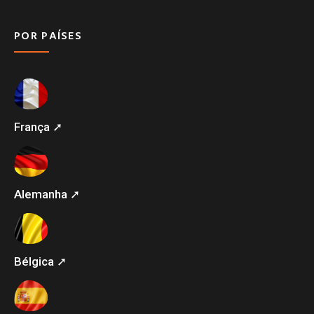
POR PAÍSES
França ➚
Alemanha ➚
Bélgica ➚